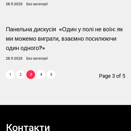
Sunday to Wednesday
28.11.2023
Без категорії
December 23 to 26, 2022
Where
Панельна дискусія «Один у полі не воїн: як
ми можемо виграти, взаємно посилюючи
467 Davidson ave
один одного?»
Los Angeles CA 95716
28.11.2023
Без категорії
Get directions
1
2
3
4
5
Page 3 of 5
Контакти