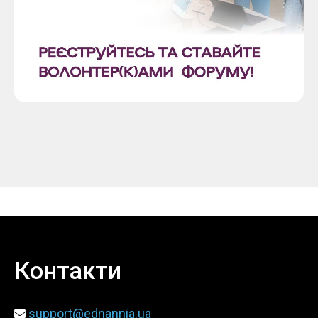
Topics
Business
Engineering
Growth
Platform
When
Sunday to Wednesday
December 23 to 26, 2022
Where
Контакти
467 Davidson ave
Los Angeles CA 95716
support@ednannia.ua