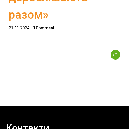
разом»
21.11.2024
• 0 Comment
Topics
Business
Engineering
Growth
Platform
When
Sunday to Wednesday
December 23 to 26, 2022
Where
467 Davidson ave
Контакти