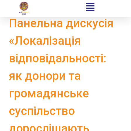
Панельна дискусія
«Локалізація
відповідальності:
Home
як донори та
Schedules
громадянське
Speakers
суспільство
About
дорослішають