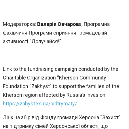
Sunday to Wednesday
December 23 to 26, 2022
Модераторка:
Валерія Овчаров
а, Програмна
Where
фахівчиня Програми сприяння громадській
активності “Долучайся!”.
467 Davidson ave
Los Angeles CA 95716
Get directions
Link to the fundraising campaign conducted by the
Charitable Organization “Kherson Community
Foundation “Zakhyst” to support the families of the
Kherson region affected by Russia’s invasion:
https://zahyst.ks.ua/pidtrymaty/
Лінк на збір від Фонду громади Херсона “Захист”
на підтримку сімей Херсонської області, що