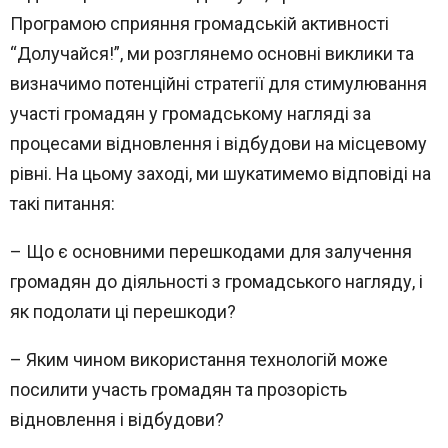
Програмою сприяння громадській активності
“Долучайся!”, ми розглянемо основні виклики та
визначимо потенційні стратегії для стимулювання
участі громадян у громадському нагляді за
процесами відновлення і відбудови на місцевому
рівні. На цьому заході, ми шукатимемо відповіді на
такі питання:
– Що є основними перешкодами для залучення
Home
громадян до діяльності з громадського нагляду, і
Schedules
як подолати ці перешкоди?
Speakers
– Яким чином використання технологій може
посилити участь громадян та прозорість
About
відновлення і відбудови?