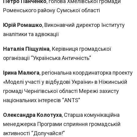
Петро Панченко
, голова Хмелівської громади
Роменського району Сумської області
Юрій Ромашко
, Виконавчий директор Інституту
аналітики та адвокації
Наталія Піщуліна
, Керівниця громадської
організації “Українська Античність”
Ірина Малюга
, регіональна координаторка проекту
«Моделі участі у відбудові України» в Ніжинській
громаді Чернігівської області Мережі захисту
Topics
національних інтересів “ANTS”
Business
Engineering
Growth
Platform
Олександра Колотуха
, Старша комунікаційна
менеджерка Програми сприяння громадській
When
активності “Долучайся!”